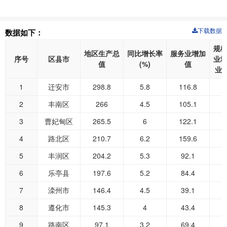
下载数据
数据如下：
规
地区生产总
同比增长率
服务业增加
序号
区县市
业
值
(%)
值
业增
1
迁安市
298.8
5.8
116.8
2
丰南区
266
4.5
105.1
3
曹妃甸区
265.5
6
122.1
4
路北区
210.7
6.2
159.6
5
丰润区
204.2
5.3
92.1
6
乐亭县
197.6
5.2
84.4
7
滦州市
146.4
4.5
39.1
8
遵化市
145.3
4
43.4
9
路南区
97.1
3.2
69.4