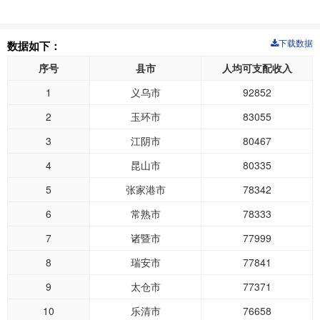
下载数据
数据如下：
序号
县市
人均可支配收入
1
义乌市
92852
2
玉环市
83055
3
江阴市
80467
4
昆山市
80335
5
张家港市
78342
6
常熟市
78333
7
诸暨市
77999
8
瑞安市
77841
9
太仓市
77371
10
乐清市
76658