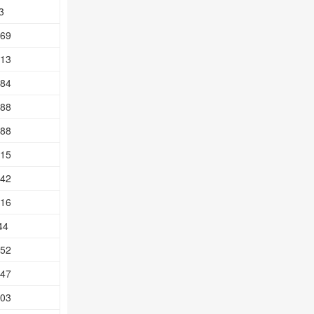
3
.69
.13
.84
.88
.88
.15
.42
.16
44
.52
.47
.03