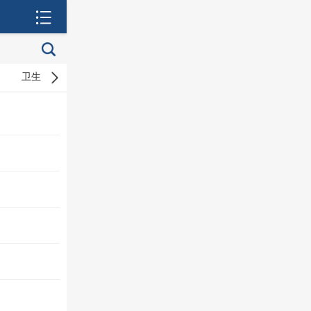
卫生
城建
经济
工业
农业
物流
宏观