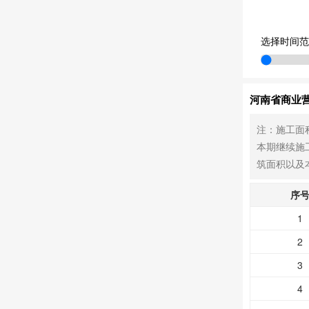
选择时间范
河南省商业营
注：施工面
本期继续施
筑面积以及
序
1
2
3
4