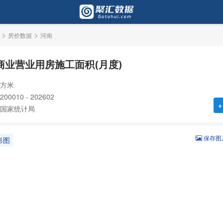
>
>
房价数据
河南
商业营业用房施工面积(月度)
方米
0010 - 202602
+
国家统计局
保存图
形图