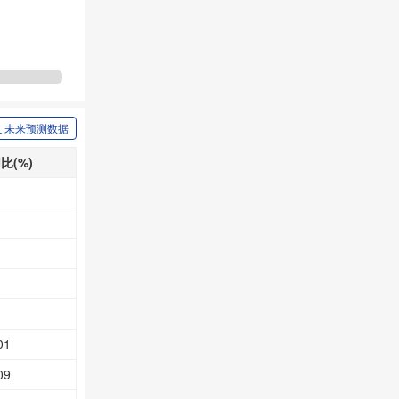
未来预测数据
比(%)
01
09