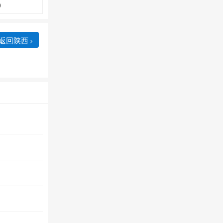
0
返回陕西