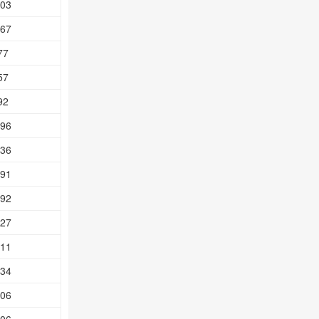
.03
.67
77
57
92
.96
.36
.91
.92
.27
.11
.34
.06