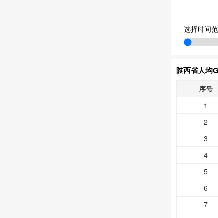
选择时间范
陕西省人均G
序号
1
2
3
4
5
6
7