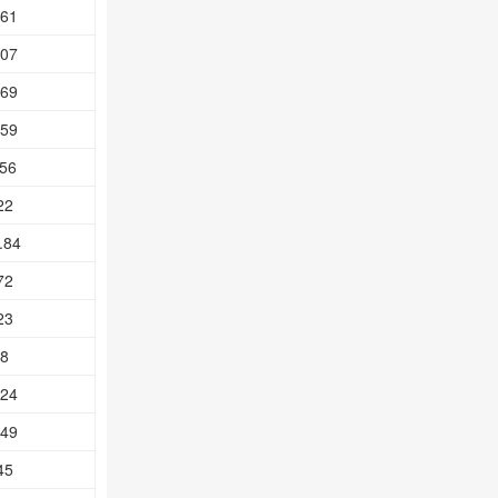
.61
.07
.69
.59
.56
22
.84
72
23
.8
.24
.49
45