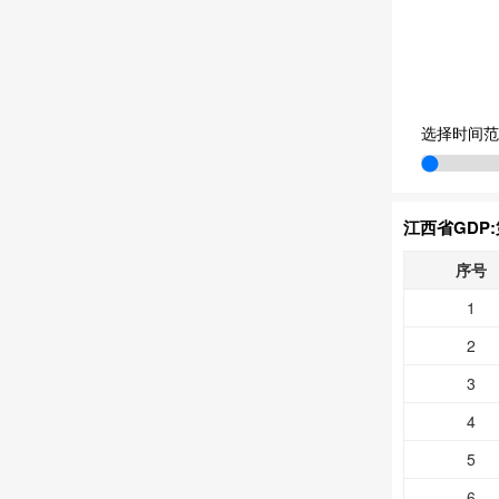
选择时间范
江西省GDP
序号
1
2
3
4
5
6