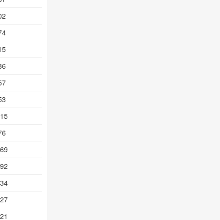
02
74
15
36
57
53
.15
76
.69
.92
.34
.27
.21