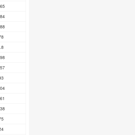
.65
.84
.88
78
.8
.98
.57
93
.04
.61
.38
75
24