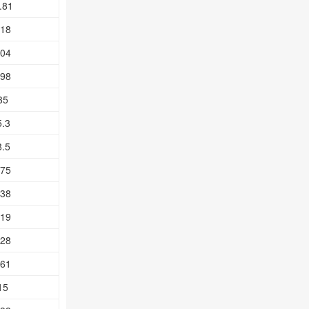
.81
.18
.04
.98
35
5.3
8.5
.75
.38
.19
.28
.61
15