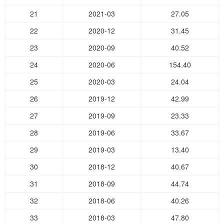
21
2021-03
27.05
22
2020-12
31.45
23
2020-09
40.52
24
2020-06
154.40
25
2020-03
24.04
26
2019-12
42.99
27
2019-09
23.33
28
2019-06
33.67
29
2019-03
13.40
30
2018-12
40.67
31
2018-09
44.74
32
2018-06
40.26
33
2018-03
47.80