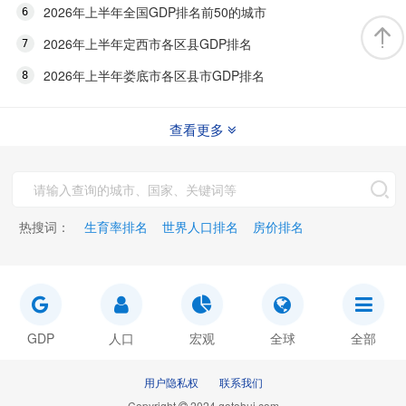
2026年上半年全国GDP排名前50的城市
2026年上半年定西市各区县GDP排名
2026年上半年娄底市各区县市GDP排名
查看更多
热搜词：
生育率排名
世界人口排名
房价排名
GDP
人口
宏观
全球
全部
用户隐私权
联系我们
Copyright
2024 gotohui.com