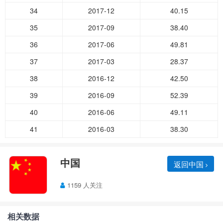
34
2017-12
40.15
35
2017-09
38.40
36
2017-06
49.81
37
2017-03
28.37
38
2016-12
42.50
39
2016-09
52.39
40
2016-06
49.11
41
2016-03
38.30
中国
返回中国
1159 人关注
相关数据