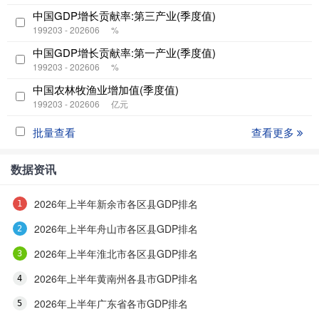
中国GDP增长贡献率:第三产业(季度值)
199203 - 202606
%
中国GDP增长贡献率:第一产业(季度值)
199203 - 202606
%
中国农林牧渔业增加值(季度值)
199203 - 202606
亿元
批量查看
查看更多
数据资讯
2026年上半年新余市各区县GDP排名
2026年上半年舟山市各区县GDP排名
2026年上半年淮北市各区县GDP排名
2026年上半年黄南州各县市GDP排名
2026年上半年广东省各市GDP排名