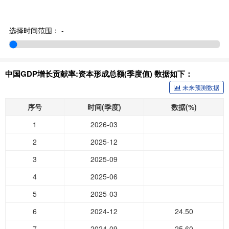
选择时间范围：
-
中国GDP增长贡献率:资本形成总额(季度值) 数据如下：
未来预测数据
序号
时间(季度)
数据(%)
1
2026-03
2
2025-12
3
2025-09
4
2025-06
5
2025-03
6
2024-12
24.50
7
2024-09
25.60