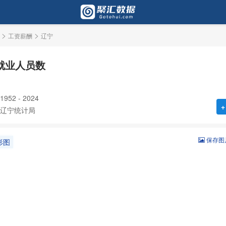
>
>
工资薪酬
辽宁
就业人员数
52 - 2024
+
辽宁统计局
保存图
形图