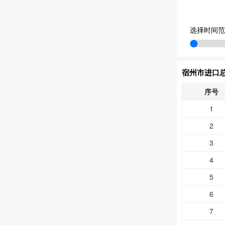
选择时间范
宿州市进口总
序号
1
2
3
4
5
6
7