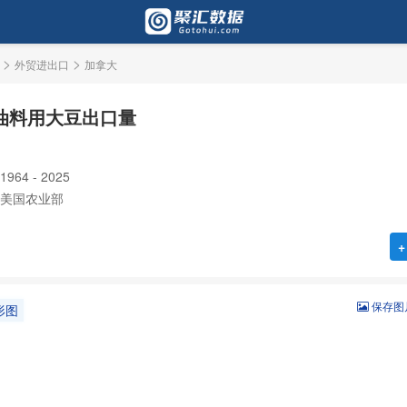
>
>
外贸进出口
加拿大
油料用大豆出口量
64 - 2025
美国农业部
+
保存图
形图