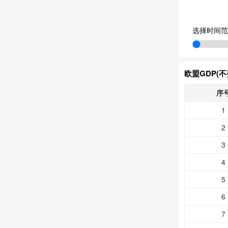
选择时间范
欧盟GDP(
序
1
2
3
4
5
6
7