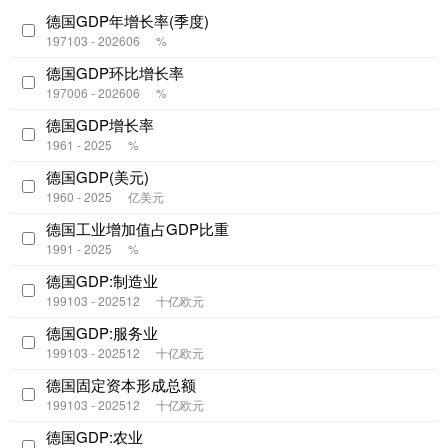
德国GDP年增长率(季度)
197103 - 202606
%
德国GDP环比增长率
197006 - 202606
%
德国GDP增长率
1961 - 2025
%
德国GDP(美元)
1960 - 2025
亿美元
德国工业增加值占GDP比重
1991 - 2025
%
德国GDP:制造业
199103 - 202512
十亿欧元
德国GDP:服务业
199103 - 202512
十亿欧元
德国固定资本形成总额
199103 - 202512
十亿欧元
德国GDP:农业