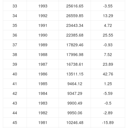
33
1993
25616.65
-3.55
34
1992
26559.85
13.29
35
1991
23443.34
4.72
36
1990
22385.68
25.55
37
1989
17829.46
-0.93
38
1988
17996.98
7.52
39
1987
16738.61
23.89
40
1986
13511.15
42.76
41
1985
9464.12
1.25
42
1984
9347.29
-5.59
43
1983
9900.49
-0.5
44
1982
9950.06
-2.89
45
1981
10246.48
-15.89