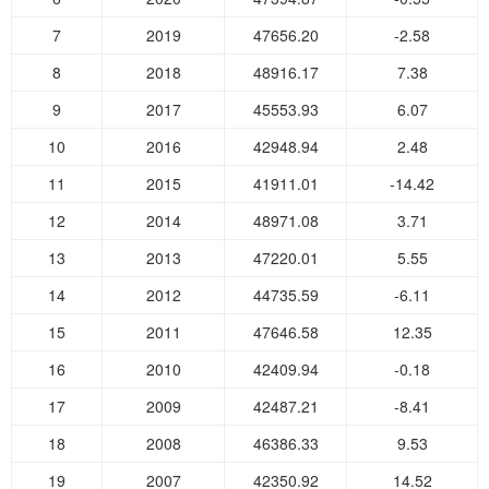
7
2019
47656.20
-2.58
8
2018
48916.17
7.38
9
2017
45553.93
6.07
10
2016
42948.94
2.48
11
2015
41911.01
-14.42
12
2014
48971.08
3.71
13
2013
47220.01
5.55
14
2012
44735.59
-6.11
15
2011
47646.58
12.35
16
2010
42409.94
-0.18
17
2009
42487.21
-8.41
18
2008
46386.33
9.53
19
2007
42350.92
14.52