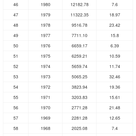
46
1980
12182.78
7.6
47
1979
11322.35
18.97
48
1978
9516.78
23.42
49
1977
7711.10
15.8
50
1976
6659.17
6.39
51
1975
6259.21
10.59
52
1974
5659.74
11.74
53
1973
5065.25
32.46
54
1972
3823.94
19.36
55
1971
3203.83
15.61
56
1970
2771.28
21.48
57
1969
2281.28
12.65
58
1968
2025.08
7.4