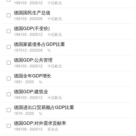
199103 - 202512
十亿欧元
德国国民生产总值
199103 - 202506
十亿欧元
德国GDP(不变价)
199103 - 202512
十亿欧元
德国家庭债务占GDP比重
197012 - 202509
%
德国GDP:公共管理
199103 - 202512
十亿欧元
德国全年GDP增长
1991 - 2025
%
德国GDP:建筑业
199103 - 202512
十亿欧元
德国进出口贸易额占GDP比重
1970 - 2025
%
德国GDP:对外需求贡献率
199106 - 202512
百分点