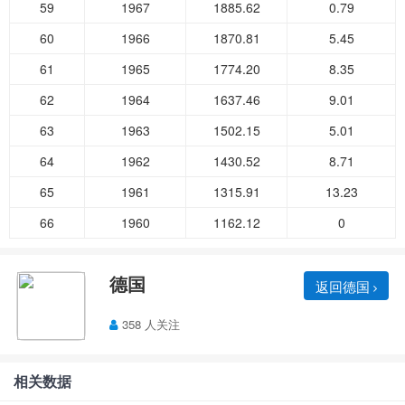
59
1967
1885.62
0.79
60
1966
1870.81
5.45
61
1965
1774.20
8.35
62
1964
1637.46
9.01
63
1963
1502.15
5.01
64
1962
1430.52
8.71
65
1961
1315.91
13.23
66
1960
1162.12
0
德国
返回德国
358 人关注
相关数据