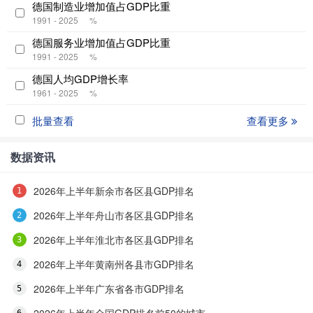
德国制造业增加值占GDP比重
1991 - 2025
%
德国服务业增加值占GDP比重
1991 - 2025
%
德国人均GDP增长率
1961 - 2025
%
批量查看
查看更多
数据资讯
2026年上半年新余市各区县GDP排名
2026年上半年舟山市各区县GDP排名
2026年上半年淮北市各区县GDP排名
2026年上半年黄南州各县市GDP排名
2026年上半年广东省各市GDP排名