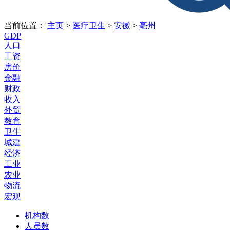
当前位置：
主页
>
医疗卫生
>
安徽
>
亳州
GDP
人口
工资
房价
金融
财政
收入
外贸
教育
卫生
城建
经济
工业
农业
物流
宏观
机构数
人员数