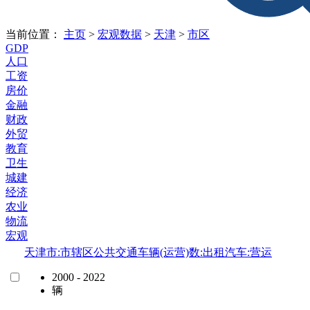
当前位置：
主页
>
宏观数据
>
天津
>
市区
GDP
人口
工资
房价
金融
财政
外贸
教育
卫生
城建
经济
农业
物流
宏观
天津市:市辖区公共交通车辆(运营)数:出租汽车:营运
2000 - 2022
辆