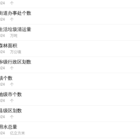
024
个
街道办事处个数
024
个
生活垃圾清运量
024
万吨
森林面积
024
万公顷
乡级行政区划数
024
个
镇个数
024
个
地级市个数
024
个
县级区划数
024
个
用水总量
024
亿立方米