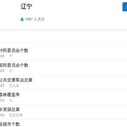
辽宁
1087 人关注
村民委员会个数
025
个
居民委员会个数
025
个
公共交通客运总量
025
万人次
森林覆盖率
024
%
水资源总量
024
亿立方米
县级市个数