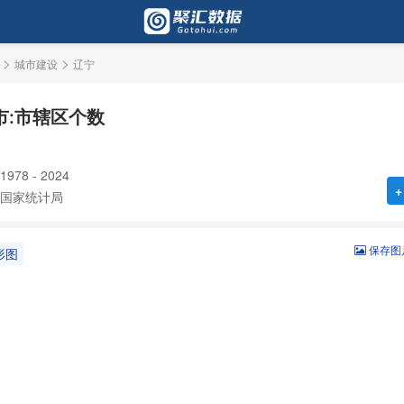
>
>
城市建设
辽宁
市:市辖区个数
78 - 2024
+
国家统计局
保存图
形图