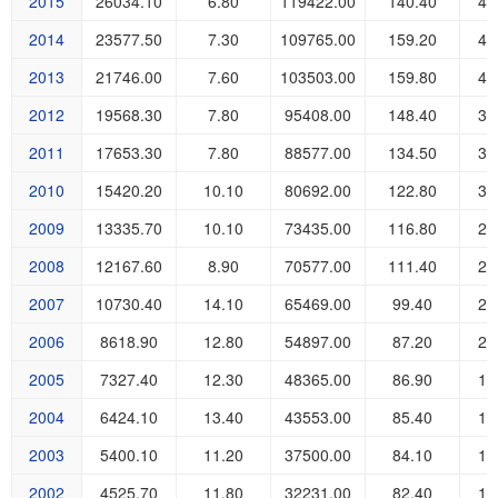
2015
26034.10
6.80
119422.00
140.40
44
2014
23577.50
7.30
109765.00
159.20
44
2013
21746.00
7.60
103503.00
159.80
41
2012
19568.30
7.80
95408.00
148.40
38
2011
17653.30
7.80
88577.00
134.50
35
2010
15420.20
10.10
80692.00
122.80
32
2009
13335.70
10.10
73435.00
116.80
27
2008
12167.60
8.90
70577.00
111.40
25
2007
10730.40
14.10
65469.00
99.40
24
2006
8618.90
12.80
54897.00
87.20
20
2005
7327.40
12.30
48365.00
86.90
19
2004
6424.10
13.40
43553.00
85.40
17
2003
5400.10
11.20
37500.00
84.10
14
2002
4525.70
11.80
32231.00
82.40
12