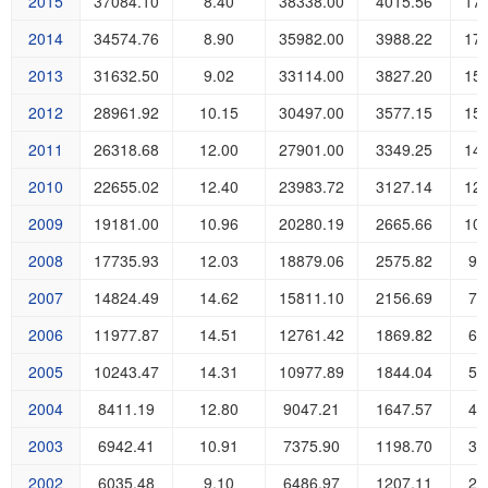
2015
37084.10
8.40
38338.00
4015.56
17
2014
34574.76
8.90
35982.00
3988.22
17
2013
31632.50
9.02
33114.00
3827.20
15
2012
28961.92
10.15
30497.00
3577.15
15
2011
26318.68
12.00
27901.00
3349.25
14
2010
22655.02
12.40
23983.72
3127.14
12
2009
19181.00
10.96
20280.19
2665.66
10
2008
17735.93
12.03
18879.06
2575.82
97
2007
14824.49
14.62
15811.10
2156.69
79
2006
11977.87
14.51
12761.42
1869.82
63
2005
10243.47
14.31
10977.89
1844.04
52
2004
8411.19
12.80
9047.21
1647.57
40
2003
6942.41
10.91
7375.90
1198.70
33
2002
6035.48
9.10
6486.97
1207.11
28