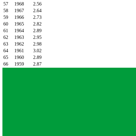
57
1968
2.56
58
1967
2.64
59
1966
2.73
60
1965
2.82
61
1964
2.89
62
1963
2.95
63
1962
2.98
64
1961
3.02
65
1960
2.89
66
1959
2.87