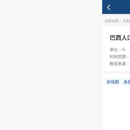
当前位置：
主页
巴西人
单位：%
时间范围：19
数据来源：
折线图
条