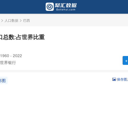
>
>
人口数据
巴西
口总数:占世界比重
60 - 2022
+
世界银行
保存图
形图