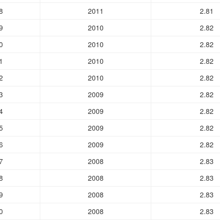
8
2011
2.81
9
2010
2.82
0
2010
2.82
1
2010
2.82
2
2010
2.82
3
2009
2.82
4
2009
2.82
5
2009
2.82
6
2009
2.82
7
2008
2.83
8
2008
2.83
9
2008
2.83
0
2008
2.83