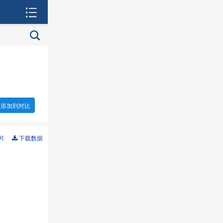
添加到对比
片
下载数据