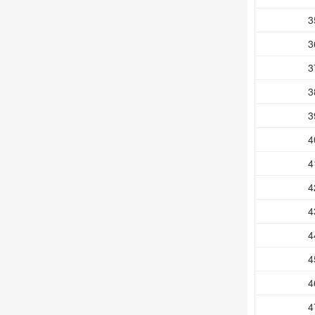
3
3
3
3
3
4
4
4
4
4
4
4
4