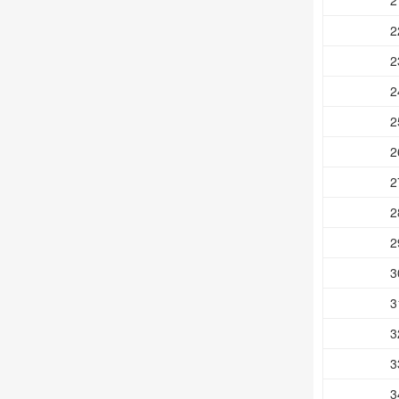
2
2
2
2
2
2
2
2
2
3
3
3
3
3