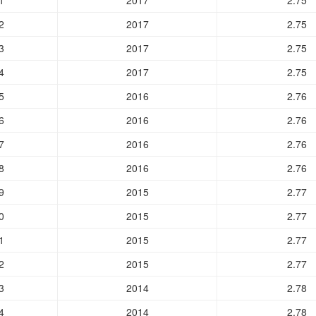
1
2017
2.75
2
2017
2.75
3
2017
2.75
4
2017
2.75
5
2016
2.76
6
2016
2.76
7
2016
2.76
8
2016
2.76
9
2015
2.77
0
2015
2.77
1
2015
2.77
2
2015
2.77
3
2014
2.78
4
2014
2.78