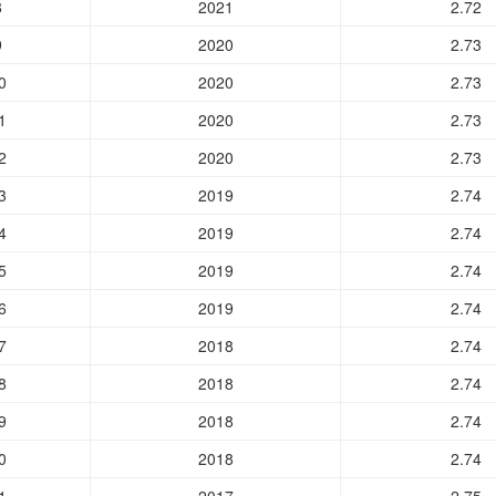
8
2021
2.72
9
2020
2.73
0
2020
2.73
1
2020
2.73
2
2020
2.73
3
2019
2.74
4
2019
2.74
5
2019
2.74
6
2019
2.74
7
2018
2.74
8
2018
2.74
9
2018
2.74
0
2018
2.74