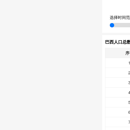
选择时间范
巴西人口总数
序