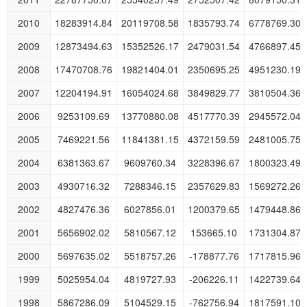
2010
18283914.84
20119708.58
1835793.74
6778769.30
2009
12873494.63
15352526.17
2479031.54
4766897.45
2008
17470708.76
19821404.01
2350695.25
4951230.19
2007
12204194.91
16054024.68
3849829.77
3810504.36
2006
9253109.69
13770880.08
4517770.39
2945572.04
2005
7469221.56
11841381.15
4372159.59
2481005.75
2004
6381363.67
9609760.34
3228396.67
1800323.49
2003
4930716.32
7288346.15
2357629.83
1569272.26
2002
4827476.36
6027856.01
1200379.65
1479448.86
2001
5656902.02
5810567.12
153665.10
1731304.87
2000
5697635.02
5518757.26
-178877.76
1717815.96
1999
5025954.04
4819727.93
-206226.11
1422739.64
1998
5867286.09
5104529.15
-762756.94
1817591.10