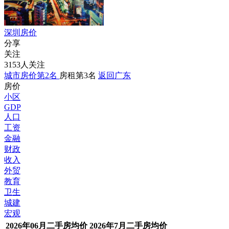
深圳房价
分享
关注
3153人关注
城市房价第2名
房租第3名
返回广东
房价
小区
GDP
人口
工资
金融
财政
收入
外贸
教育
卫生
城建
宏观
2026年06月二手房均价
2026年7月二手房均价