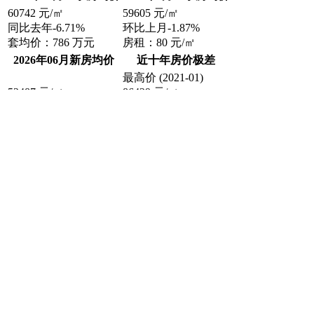
60742
元/㎡
59605
元/㎡
同比去年
-6.71%
环比上月
-1.87%
套均价：
786
万元
房租：
80
元/㎡
2026年06月新房均价
近十年房价极差
最高价
(2021-01)
52487
元/㎡
86429
元/㎡
同比去年
-5.09%
最低价
(2017-01)
46053
元/㎡
深圳房价月走势图
保存图片