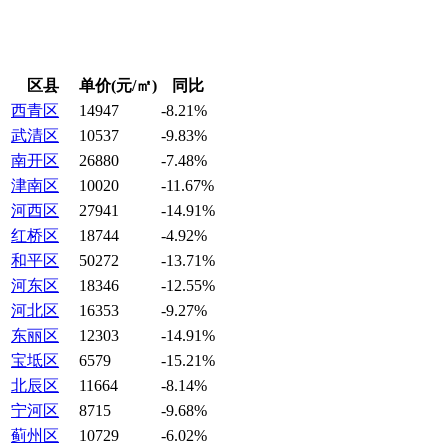
区县
单价(元/㎡)
同比
西青区
14947
-8.21%
武清区
10537
-9.83%
南开区
26880
-7.48%
津南区
10020
-11.67%
河西区
27941
-14.91%
红桥区
18744
-4.92%
和平区
50272
-13.71%
河东区
18346
-12.55%
河北区
16353
-9.27%
东丽区
12303
-14.91%
宝坻区
6579
-15.21%
北辰区
11664
-8.14%
宁河区
8715
-9.68%
蓟州区
10729
-6.02%