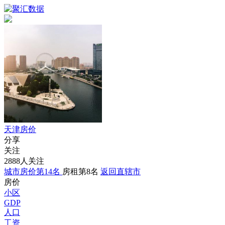
天津房价
分享
关注
2888人关注
城市房价第14名
房租第8名
返回直辖市
房价
小区
GDP
人口
工资