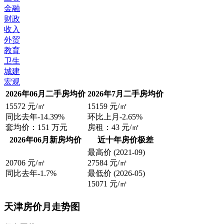
金融
财政
收入
外贸
教育
卫生
城建
宏观
2026年06月二手房均价
2026年7月二手房均价
15572
元/㎡
15159
元/㎡
同比去年
-14.39%
环比上月
-2.65%
套均价：
151
万元
房租：
43
元/㎡
2026年06月新房均价
近十年房价极差
最高价
(2021-09)
20706
元/㎡
27584
元/㎡
同比去年
-1.7%
最低价
(2026-05)
15071
元/㎡
天津房价月走势图